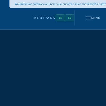
Anuncio:
¡Nos complace anunciar que nuestra clínica ahora acepta nuevo
MEDIPARK
MENÚ
EN
ES